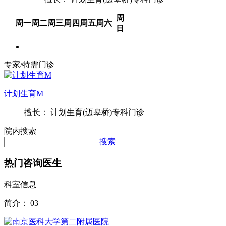
周
周一
周二
周三
周四
周五
周六
日
专家/特需门诊
计划生育M
擅长： 计划生育(迈皋桥)专科门诊
院内搜索
搜索
热门咨询医生
科室信息
简介：
03