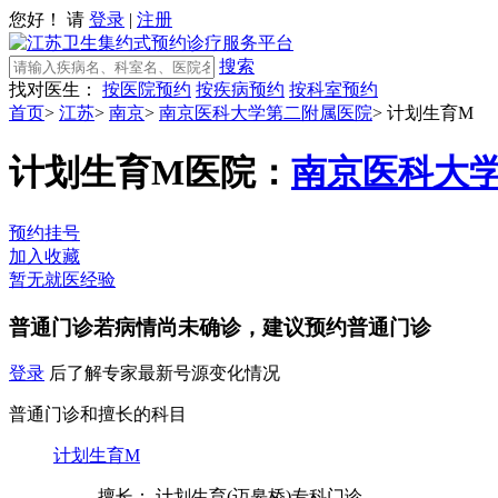
您好！ 请
登录
|
注册
搜索
找对医生：
按医院预约
按疾病预约
按科室预约
首页
>
江苏
>
南京
>
南京医科大学第二附属医院
>
计划生育M
计划生育M
医院：
南京医科大
预约挂号
加入收藏
暂无就医经验
普通门诊
若病情尚未确诊，建议预约普通门诊
登录
后了解专家最新号源变化情况
普通门诊和擅长的科目
计划生育M
擅长： 计划生育(迈皋桥)专科门诊