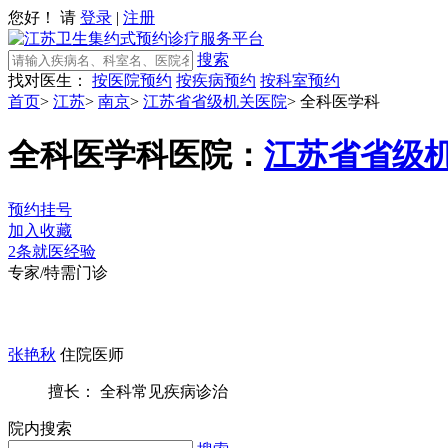
您好！ 请
登录
|
注册
搜索
找对医生：
按医院预约
按疾病预约
按科室预约
首页
>
江苏
>
南京
>
江苏省省级机关医院
>
全科医学科
全科医学科
医院：
江苏省省级
预约挂号
加入收藏
2条就医经验
专家/特需门诊
张艳秋
住院医师
擅长： 全科常见疾病诊治
院内搜索