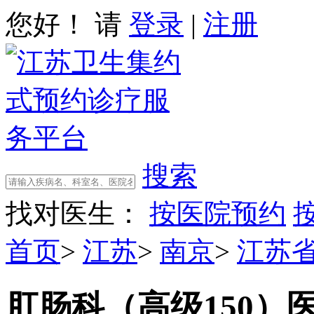
您好！ 请
登录
|
注册
搜索
找对医生：
按医院预约
首页
>
江苏
>
南京
>
江苏
肛肠科（高级150）