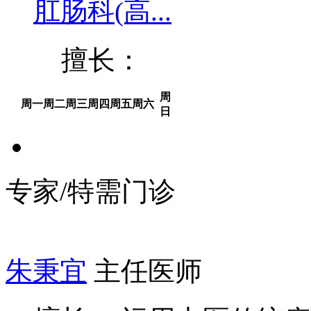
肛肠科(高...
擅长：
周
周一
周二
周三
周四
周五
周六
日
专家/特需门诊
朱秉宜
主任医师