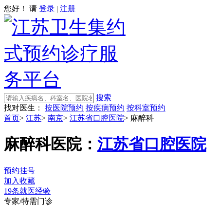
您好！ 请
登录
|
注册
搜索
找对医生：
按医院预约
按疾病预约
按科室预约
首页
>
江苏
>
南京
>
江苏省口腔医院
>
麻醉科
麻醉科
医院：
江苏省口腔医院
预约挂号
加入收藏
19条就医经验
专家/特需门诊