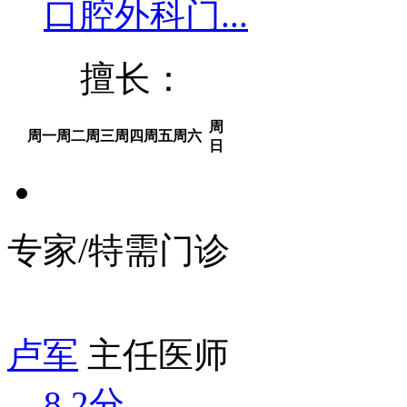
口腔外科门...
擅长：
周
周一
周二
周三
周四
周五
周六
日
专家/特需门诊
卢军
主任医师
8.2分