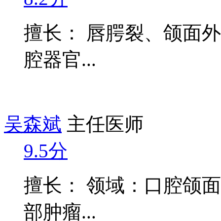
擅长： 唇腭裂、颌面
腔器官...
吴森斌
主任医师
9.5分
擅长： 领域：口腔颌
部肿瘤...