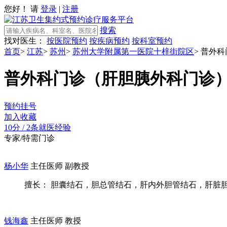
您好！ 请
登录
|
注册
搜索
找对医生：
按医院预约
按疾病预约
按科室预约
首页
>
江苏
>
苏州
>
苏州大学附属第一医院十梓街院区
>
普外科
普外科门诊（肝胆胰外科门诊
预约挂号
加入收藏
10分
/
2条就医经验
专家/特需门诊
杨小华
主任医师 副教授
擅长： 胆囊结石，胆总管结石，肝内外胆管结石，肝脏胆道
钱海鑫
主任医师 教授