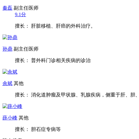
秦磊
副主任医师
9.1分
擅长： 肝脏移植、肝癌的外科治疗。
孙鼎
副主任医师
擅长： 普外科门诊相关疾病的诊治
余斌
其他
擅长： 消化道肿瘤及甲状腺、乳腺疾病，侧重于肝、胆、胰
薛小峰
其他
擅长： 胆石症专病等
院内搜索