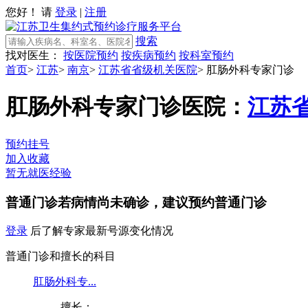
您好！ 请
登录
|
注册
搜索
找对医生：
按医院预约
按疾病预约
按科室预约
首页
>
江苏
>
南京
>
江苏省省级机关医院
>
肛肠外科专家门诊
肛肠外科专家门诊
医院：
江苏
预约挂号
加入收藏
暂无就医经验
普通门诊
若病情尚未确诊，建议预约普通门诊
登录
后了解专家最新号源变化情况
普通门诊和擅长的科目
肛肠外科专...
擅长：