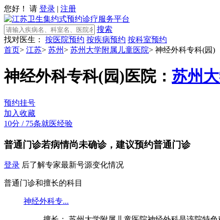
您好！ 请
登录
|
注册
搜索
找对医生：
按医院预约
按疾病预约
按科室预约
首页
>
江苏
>
苏州
>
苏州大学附属儿童医院
>
神经外科专科(园)
神经外科专科(园)
医院：
苏州大
预约挂号
加入收藏
10分
/
75条就医经验
普通门诊
若病情尚未确诊，建议预约普通门诊
登录
后了解专家最新号源变化情况
普通门诊和擅长的科目
神经外科专...
擅长： 苏州大学附属儿童医院神经外科是该院特色科