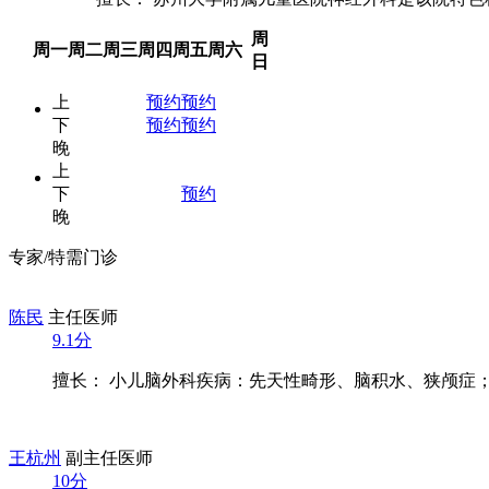
周
周一
周二
周三
周四
周五
周六
日
上
预约
预约
下
预约
预约
晚
上
下
预约
晚
专家/特需门诊
陈民
主任医师
9.1分
擅长： 小儿脑外科疾病：先天性畸形、脑积水、狭颅症；脊
王杭州
副主任医师
10分