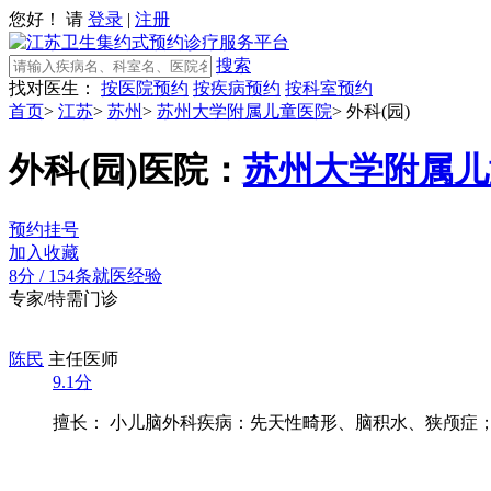
您好！ 请
登录
|
注册
搜索
找对医生：
按医院预约
按疾病预约
按科室预约
首页
>
江苏
>
苏州
>
苏州大学附属儿童医院
>
外科(园)
外科(园)
医院：
苏州大学附属儿
预约挂号
加入收藏
8分
/
154条就医经验
专家/特需门诊
陈民
主任医师
9.1分
擅长： 小儿脑外科疾病：先天性畸形、脑积水、狭颅症；脊