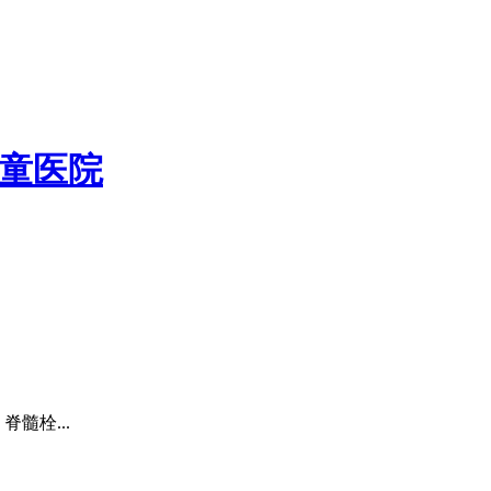
童医院
髓栓...