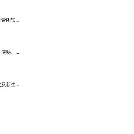
闭锁...
秘、...
新生...