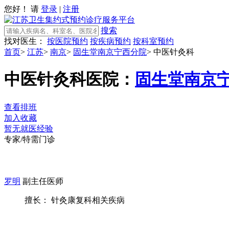
您好！ 请
登录
|
注册
搜索
找对医生：
按医院预约
按疾病预约
按科室预约
首页
>
江苏
>
南京
>
固生堂南京宁西分院
>
中医针灸科
中医针灸科
医院：
固生堂南京
查看排班
加入收藏
暂无就医经验
专家/特需门诊
罗明
副主任医师
擅长： 针灸康复科相关疾病