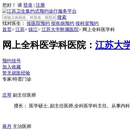
您好！ 请
登录
|
注册
搜索
找对医生：
按医院预约
按疾病预约
按科室预约
首页
>
江苏
>
镇江
>
江苏大学附属医院
>
网上全科医学科
网上全科医学科
医院：
江苏大
预约挂号
加入收藏
暂无就医经验
专家/特需门诊
庄琴
副主任医师
擅长： 医学硕士, 副主任医师,全科医学科主任。从事内科及
蒋丹
主治医师