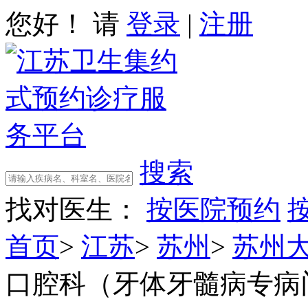
您好！ 请
登录
|
注册
搜索
找对医生：
按医院预约
首页
>
江苏
>
苏州
>
苏州
口腔科（牙体牙髓病专病