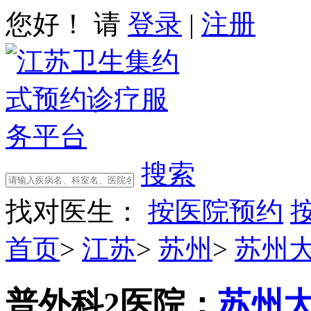
您好！ 请
登录
|
注册
搜索
找对医生：
按医院预约
首页
>
江苏
>
苏州
>
苏州
普外科2
医院：
苏州