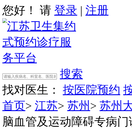
您好！ 请
登录
|
注册
搜索
找对医生：
按医院预约
首页
>
江苏
>
苏州
>
苏州
脑血管及运动障碍专病门