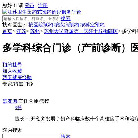
您好！ 请
登录
|
注册
搜索
找对医生：
按医院预约
按疾病预约
按科室预约
首页
>
江苏
>
苏州
>
苏州大学附属第一医院十梓街院区
>
多学科
多学科综合门诊（产前诊断）
预约挂号
加入收藏
暂无就医经验
专家/特需门诊
陈友国
主任医师 教授
9分
擅长： 开创并发展了妇产科临床数十个高难度手术和治疗方
院内搜索
搜索