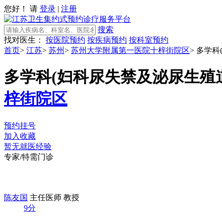
您好！ 请
登录
|
注册
搜索
找对医生：
按医院预约
按疾病预约
按科室预约
首页
>
江苏
>
苏州
>
苏州大学附属第一医院十梓街院区
>
多学科
多学科(妇科尿失禁及泌尿生殖
梓街院区
预约挂号
加入收藏
暂无就医经验
专家/特需门诊
陈友国
主任医师 教授
9分