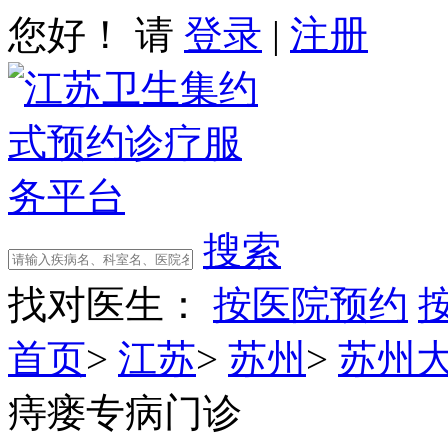
您好！ 请
登录
|
注册
搜索
找对医生：
按医院预约
首页
>
江苏
>
苏州
>
苏州
痔瘘专病门诊