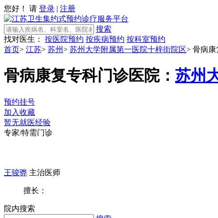
您好！ 请
登录
|
注册
搜索
找对医生：
按医院预约
按疾病预约
按科室预约
首页
>
江苏
>
苏州
>
苏州大学附属第一医院十梓街院区
>
骨病康
骨病康复专科门诊
医院：
苏州
预约挂号
加入收藏
暂无就医经验
专家/特需门诊
王骏骅
主治医师
擅长：
院内搜索