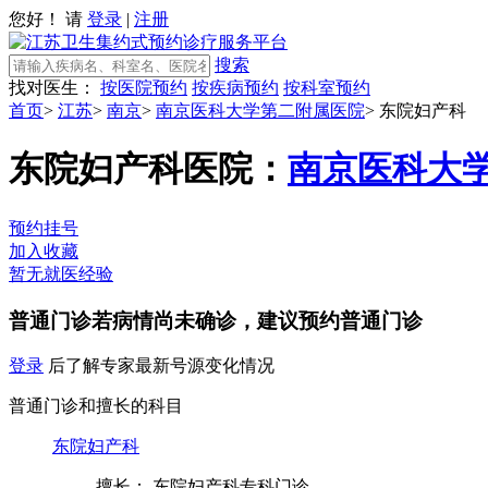
您好！ 请
登录
|
注册
搜索
找对医生：
按医院预约
按疾病预约
按科室预约
首页
>
江苏
>
南京
>
南京医科大学第二附属医院
>
东院妇产科
东院妇产科
医院：
南京医科大
预约挂号
加入收藏
暂无就医经验
普通门诊
若病情尚未确诊，建议预约普通门诊
登录
后了解专家最新号源变化情况
普通门诊和擅长的科目
东院妇产科
擅长： 东院妇产科专科门诊