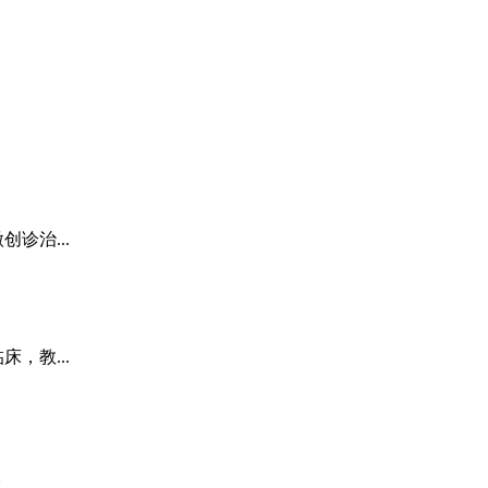
诊治...
，教...
。