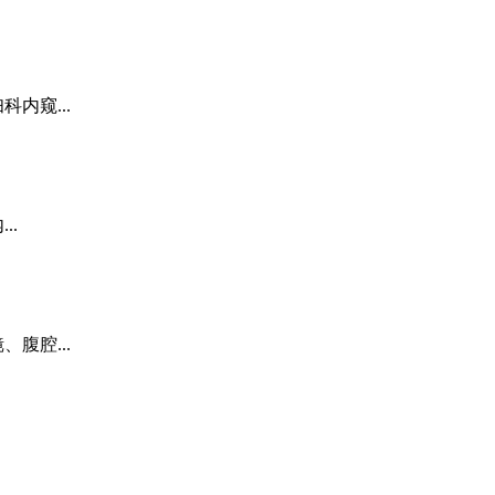
内窥...
..
腹腔...