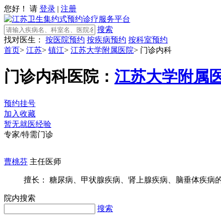
您好！ 请
登录
|
注册
搜索
找对医生：
按医院预约
按疾病预约
按科室预约
首页
>
江苏
>
镇江
>
江苏大学附属医院
>
门诊内科
门诊内科
医院：
江苏大学附属
预约挂号
加入收藏
暂无就医经验
专家/特需门诊
曹桃芬
主任医师
擅长： 糖尿病、甲状腺疾病、肾上腺疾病、脑垂体疾病的诊
院内搜索
搜索