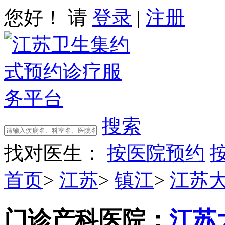
您好！ 请
登录
|
注册
搜索
找对医生：
按医院预约
首页
>
江苏
>
镇江
>
江苏
门诊产科
医院：
江苏