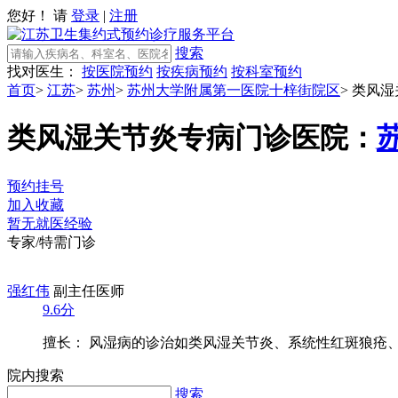
您好！ 请
登录
|
注册
搜索
找对医生：
按医院预约
按疾病预约
按科室预约
首页
>
江苏
>
苏州
>
苏州大学附属第一医院十梓街院区
>
类风湿
类风湿关节炎专病门诊
医院：
预约挂号
加入收藏
暂无就医经验
专家/特需门诊
强红伟
副主任医师
9.6分
擅长： 风湿病的诊治如类风湿关节炎、系统性红斑狼疮、强
院内搜索
搜索