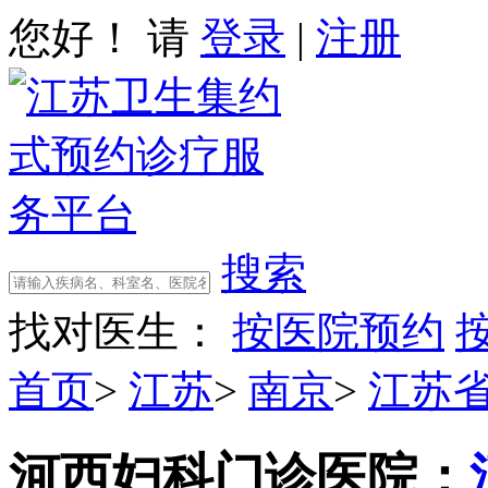
您好！ 请
登录
|
注册
搜索
找对医生：
按医院预约
首页
>
江苏
>
南京
>
江苏
河西妇科门诊
医院：