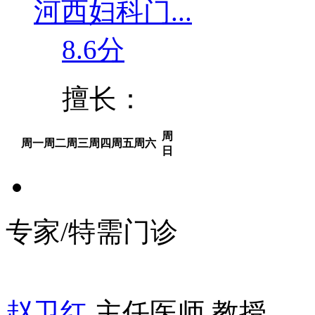
河西妇科门...
8.6分
擅长：
周
周一
周二
周三
周四
周五
周六
日
专家/特需门诊
赵卫红
主任医师 教授