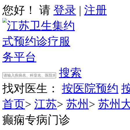
您好！ 请
登录
|
注册
搜索
找对医生：
按医院预约
首页
>
江苏
>
苏州
>
苏州
癫痫专病门诊