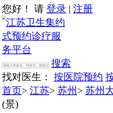
您好！ 请
登录
|
注册
搜索
找对医生：
按医院预约
首页
>
江苏
>
苏州
>
苏州
(景)