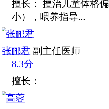
擅长： 擅治儿童体格
小），喂养指导...
张郦君
副主任医师
8.3分
擅长：