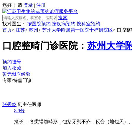
您好！ 请
登录
|
注册
搜索
找对医生：
按医院预约
按疾病预约
按科室预约
首页
>
江苏
>
苏州
>
苏州大学附属第一医院十梓街院区
>
口腔整
口腔整畸门诊
医院：
苏州大学
预约挂号
加入收藏
暂无就医经验
专家/特需门诊
张秀乾
副主任医师
8.9分
擅长： 各类错颌畸形，包括牙列不齐、反合（地包天）、双