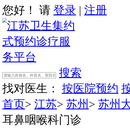
您好！ 请
登录
|
注册
搜索
找对医生：
按医院预约
首页
>
江苏
>
苏州
>
苏州
耳鼻咽喉科门诊