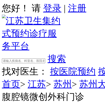
您好！ 请
登录
|
注册
搜索
找对医生：
按医院预约
首页
>
江苏
>
苏州
>
苏州
腹腔镜微创外科门诊