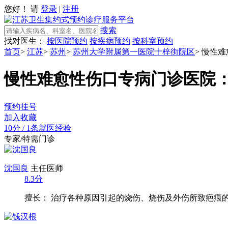
您好！ 请
登录
|
注册
搜索
找对医生：
按医院预约
按疾病预约
按科室预约
首页
>
江苏
>
苏州
>
苏州大学附属第一医院十梓街院区
>
慢性难
慢性难愈性伤口专病门诊
医院
预约挂号
加入收藏
10分
/
1条就医经验
专家/特需门诊
沈国良
主任医师
8.3分
擅长： 治疗各种原因引起的烧伤、烧伤及外伤所致疤痕的预