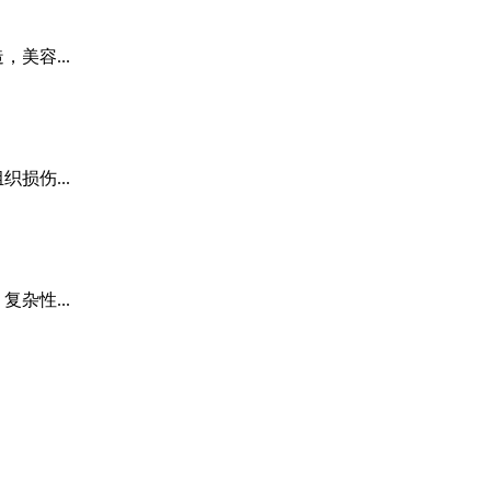
美容...
损伤...
杂性...