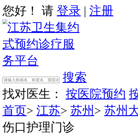
您好！ 请
登录
|
注册
搜索
找对医生：
按医院预约
首页
>
江苏
>
苏州
>
苏州
伤口护理门诊