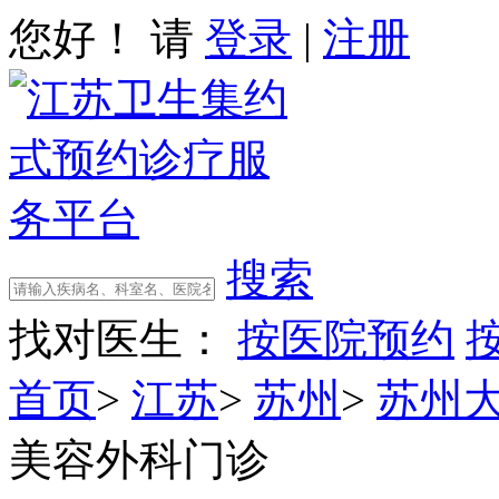
您好！ 请
登录
|
注册
搜索
找对医生：
按医院预约
首页
>
江苏
>
苏州
>
苏州
美容外科门诊