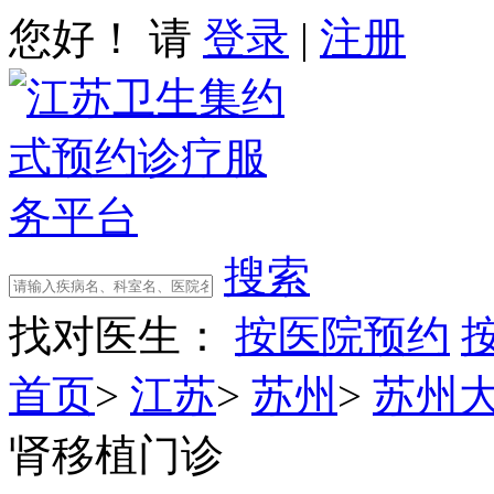
您好！ 请
登录
|
注册
搜索
找对医生：
按医院预约
首页
>
江苏
>
苏州
>
苏州
肾移植门诊