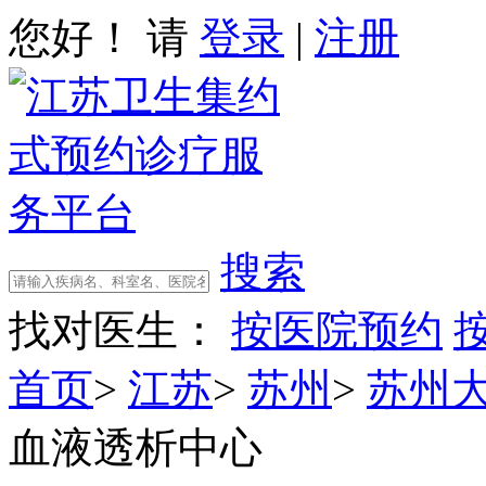
您好！ 请
登录
|
注册
搜索
找对医生：
按医院预约
首页
>
江苏
>
苏州
>
苏州
血液透析中心