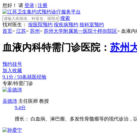
您好！ 请
登录
|
注册
搜索
找对医生：
按医院预约
按疾病预约
按科室预约
首页
>
江苏
>
苏州
>
苏州大学附属第一医院十梓街院区
>
血液内
血液内科特需门诊
医院：
苏州
预约挂号
加入收藏
9.1分
/
50条就医经验
专家/特需门诊
吴德沛
主任医师 教授
9.4分
擅长： 白血病、淋巴瘤、多发性骨髓瘤等的现代诊治，以造