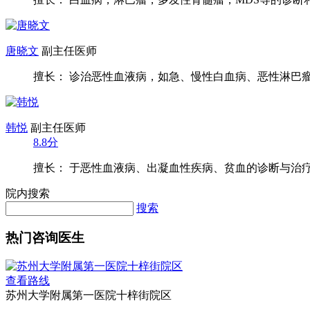
唐晓文
副主任医师
擅长： 诊治恶性血液病，如急、慢性白血病、恶性淋巴瘤、
韩悦
副主任医师
8.8分
擅长： 于恶性血液病、出凝血性疾病、贫血的诊断与治
院内搜索
搜索
热门咨询医生
查看路线
苏州大学附属第一医院十梓街院区
联系我们
|
合作伙伴
|
法律声明
|
服务协议
|
意见反馈