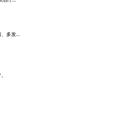
多发...
疗。