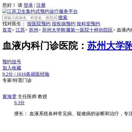
您好！ 请
登录
|
注册
搜索
找对医生：
按医院预约
按疾病预约
按科室预约
首页
>
江苏
>
苏州
>
苏州大学附属第一医院十梓街院区
>
血液内
血液内科门诊
医院：
苏州大学
预约挂号
加入收藏
9.2分
/
1616条就医经验
专家/特需门诊
黄海雯
主任医师 教授
9.3分
擅长： 血液系统各种常见病、疑难病的诊断和治疗，专注于