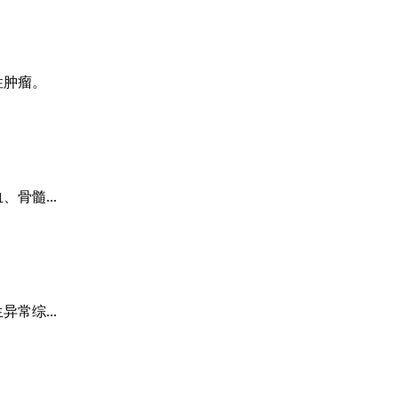
性肿瘤。
骨髓...
常综...