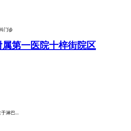
科门诊
附属第一医院十梓街院区
淋巴...