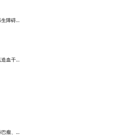
障碍...
血干...
瘤、...