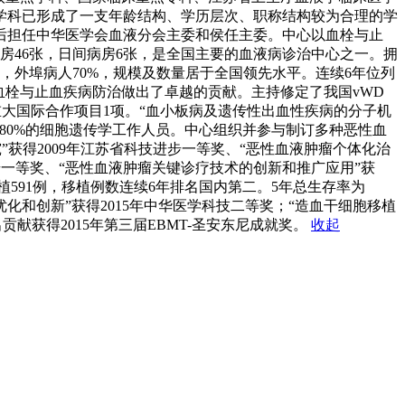
学科已形成了一支年龄结构、学历层次、职称结构较为合理的学
授先后担任中华医学会血液分会主委和侯任主委。中心以血栓与止
房46张，日间病房6张，是全国主要的血液病诊治中心之一。拥
9人次，外埠病人70%，规模及数量居于全国领先水平。连续6年位列
血栓与止血疾病防治做出了卓越的贡献。主持修定了我国vWD
重大国际合作项目1项。“血小板病及遗传性出血性疾病的分子机
80%的细胞遗传学工作人员。中心组织并参与制订多种恶性血
获得2009年江苏省科技进步一等奖、“恶性血液肿瘤个体化治
进步一等奖、“恶性血液肿瘤关键诊疗技术的创新和推广应用”获
植591例，移植例数连续6年排名国内第二。5年总生存率为
化和创新”获得2015年中华医学科技二等奖；“造血干细胞移植
献获得2015年第三届EBMT-圣安东尼成就奖。
收起