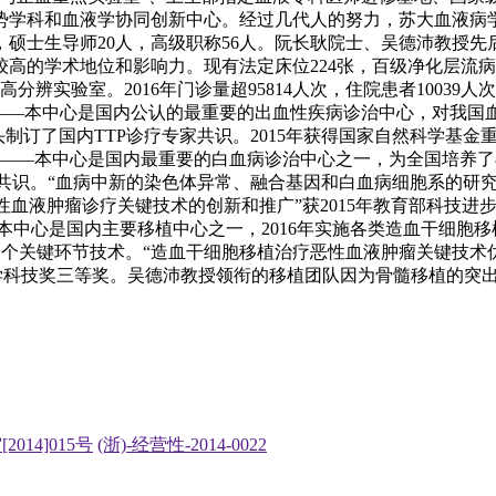
势学科和血液学协同创新中心。经过几代人的努力，苏大血液病
人，硕士生导师20人，高级职称56人。阮长耿院士、吴德沛教
高的学术地位和影响力。现有法定床位224张，百级净化层流病
分辨实验室。2016年门诊量超95814人次，住院患者1003
——本中心是国内公认的最重要的出血性疾病诊治中心，对我国
制订了国内TTP诊疗专家共识。2015年获得国家自然科学基金
——本中心是国内最重要的白血病诊治中心之一，为全国培养了
识。“血病中新的染色体异常、融合基因和白血病细胞系的研究”
恶性血液肿瘤诊疗关键技术的创新和推广”获2015年教育部科技
—本中心是国内主要移植中心之一，2016年实施各类造血干细胞移
多个关键环节技术。“造血干细胞移植治疗恶性血液肿瘤关键技术优
学科技奖三等奖。吴德沛教授领衔的移植团队因为骨髓移植的突出贡
2014]015号
(浙)-经营性-2014-0022