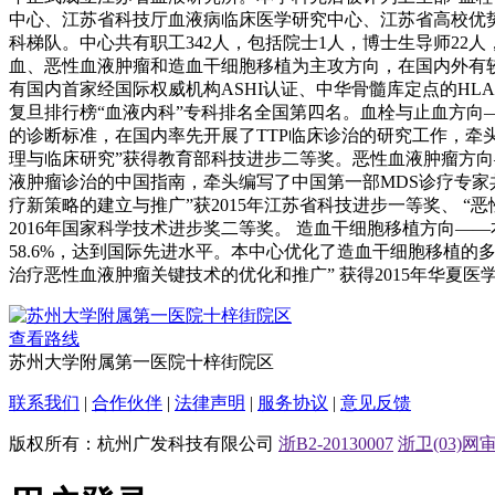
中心、江苏省科技厅血液病临床医学研究中心、江苏省高校优
科梯队。中心共有职工342人，包括院士1人，博士生导师22
血、恶性血液肿瘤和造血干细胞移植为主攻方向，在国内外有较
有国内首家经国际权威机构ASHI认证、中华骨髓库定点的HLA高
复旦排行榜“血液内科”专科排名全国第四名。血栓与止血方向
的诊断标准，在国内率先开展了TTP临床诊治的研究工作，牵头
理与临床研究”获得教育部科技进步二等奖。恶性血液肿瘤方向
液肿瘤诊治的中国指南，牵头编写了中国第一部MDS诊疗专家共
疗新策略的建立与推广”获2015年江苏省科技进步一等奖、 “
2016年国家科学技术进步奖二等奖。 造血干细胞移植方向—
58.6%，达到国际先进水平。本中心优化了造血干细胞移植的
治疗恶性血液肿瘤关键技术的优化和推广” 获得2015年华夏医
查看路线
苏州大学附属第一医院十梓街院区
联系我们
|
合作伙伴
|
法律声明
|
服务协议
|
意见反馈
版权所有：杭州广发科技有限公司
浙B2-20130007
浙卫(03)网审[