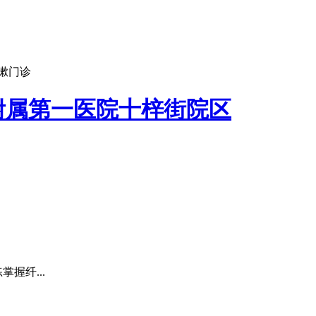
嗽门诊
附属第一医院十梓街院区
握纤...