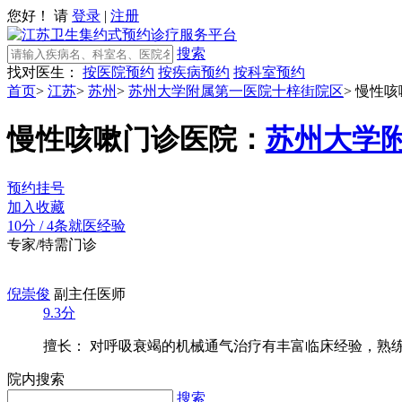
您好！ 请
登录
|
注册
搜索
找对医生：
按医院预约
按疾病预约
按科室预约
首页
>
江苏
>
苏州
>
苏州大学附属第一医院十梓街院区
>
慢性咳
慢性咳嗽门诊
医院：
苏州大学
预约挂号
加入收藏
10分
/
4条就医经验
专家/特需门诊
倪崇俊
副主任医师
9.3分
擅长： 对呼吸衰竭的机械通气治疗有丰富临床经验，熟练掌
院内搜索
搜索