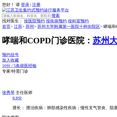
您好！ 请
登录
|
注册
搜索
找对医生：
按医院预约
按疾病预约
按科室预约
首页
>
江苏
>
苏州
>
苏州大学附属第一医院十梓街院区
>
哮喘和
哮喘和COPD门诊
医院：
苏州
预约挂号
加入收藏
10分
/
5条就医经验
专家/特需门诊
张秀琴
主任医师
8.8分
擅长： 擅治疾病：肺部感染性疾病；慢性支气管炎、阻塞性