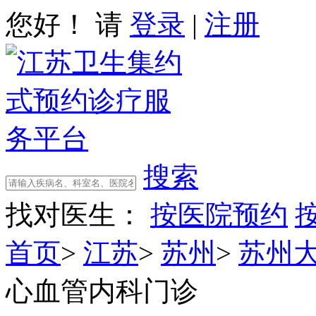
您好！ 请
登录
|
注册
搜索
找对医生：
按医院预约
首页
>
江苏
>
苏州
>
苏州
心血管内科门诊