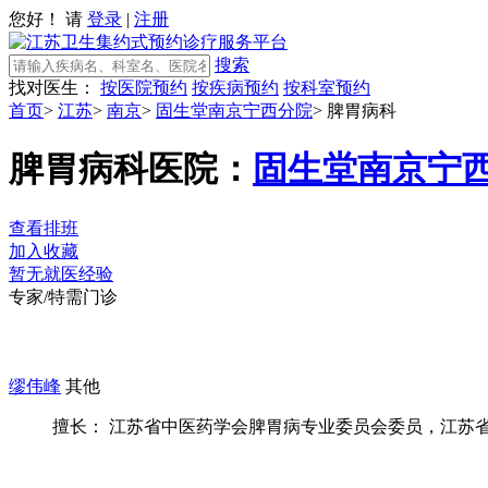
您好！ 请
登录
|
注册
搜索
找对医生：
按医院预约
按疾病预约
按科室预约
首页
>
江苏
>
南京
>
固生堂南京宁西分院
>
脾胃病科
脾胃病科
医院：
固生堂南京宁
查看排班
加入收藏
暂无就医经验
专家/特需门诊
缪伟峰
其他
擅长： 江苏省中医药学会脾胃病专业委员会委员，江苏省中