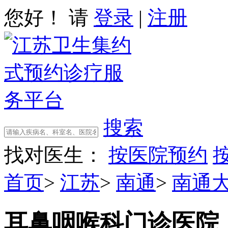
您好！ 请
登录
|
注册
搜索
找对医生：
按医院预约
首页
>
江苏
>
南通
>
南通
耳鼻咽喉科门诊
医院