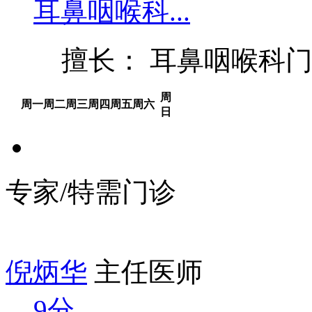
耳鼻咽喉科...
擅长： 耳鼻咽喉科
周
周一
周二
周三
周四
周五
周六
日
专家/特需门诊
倪炳华
主任医师
9分