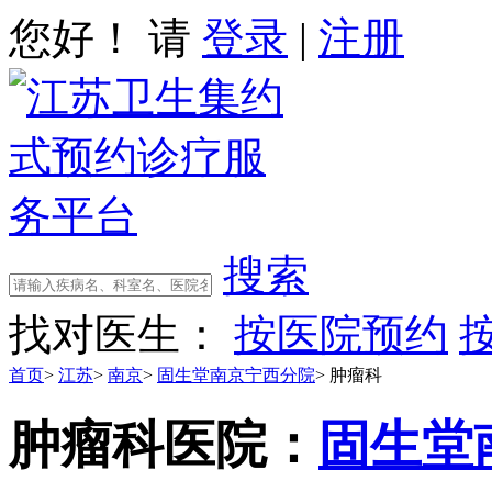
您好！ 请
登录
|
注册
搜索
找对医生：
按医院预约
首页
>
江苏
>
南京
>
固生堂南京宁西分院
>
肿瘤科
肿瘤科
医院：
固生堂