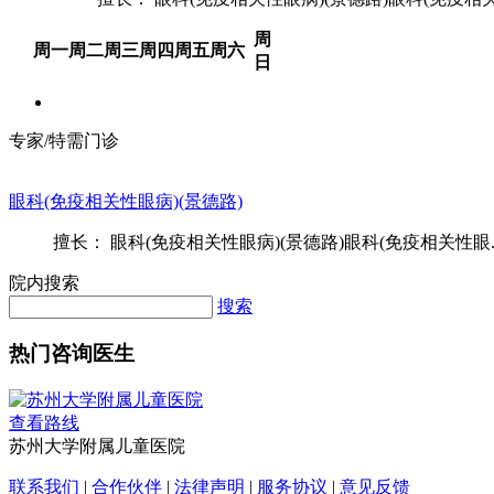
周
周一
周二
周三
周四
周五
周六
日
专家/特需门诊
眼科(免疫相关性眼病)(景德路)
擅长： 眼科(免疫相关性眼病)(景德路)眼科(免疫相关性眼..
院内搜索
搜索
热门咨询医生
查看路线
苏州大学附属儿童医院
联系我们
|
合作伙伴
|
法律声明
|
服务协议
|
意见反馈