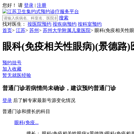
您好！ 请
登录
|
注册
搜索
找对医生：
按医院预约
按疾病预约
按科室预约
首页
>
江苏
>
苏州
>
苏州大学附属儿童医院
>
眼科(免疫相关性眼
眼科(免疫相关性眼病)(景德路)
预约挂号
加入收藏
暂无就医经验
普通门诊
若病情尚未确诊，建议预约普通门诊
登录
后了解专家最新号源变化情况
普通门诊和擅长的科目
眼科(免疫...
擅长： 眼科(免疫相关性眼病)(景德路)眼科(免疫相关性