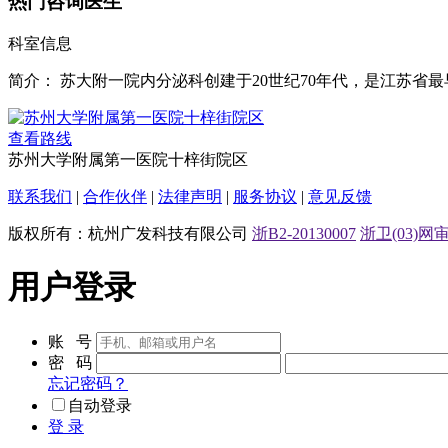
热门咨询医生
科室信息
简介：
苏大附一院内分泌科创建于20世纪70年代，是江苏省
查看路线
苏州大学附属第一医院十梓街院区
联系我们
|
合作伙伴
|
法律声明
|
服务协议
|
意见反馈
版权所有：杭州广发科技有限公司
浙B2-20130007
浙卫(03)网审[
用户登录
账 号
密 码
忘记密码？
自动登录
登 录