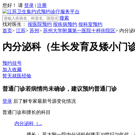
您好！ 请
登录
|
注册
搜索
找对医生：
按医院预约
按疾病预约
按科室预约
首页
>
江苏
>
苏州
>
苏州大学附属第一医院十梓街院区
>
内分泌
内分泌科（生长发育及矮小门
预约挂号
加入收藏
暂无就医经验
普通门诊
若病情尚未确诊，建议预约普通门诊
登录
后了解专家最新号源变化情况
普通门诊和擅长的科目
内分泌科（...
擅长： 苏大附一院内分泌科创建于20世纪70年代，是