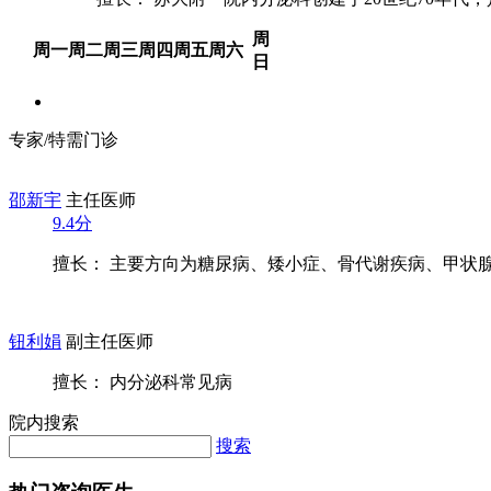
周
周一
周二
周三
周四
周五
周六
日
专家/特需门诊
邵新宇
主任医师
9.4分
擅长： 主要方向为糖尿病、矮小症、骨代谢疾病、甲状腺与
钮利娟
副主任医师
擅长： 内分泌科常见病
院内搜索
搜索