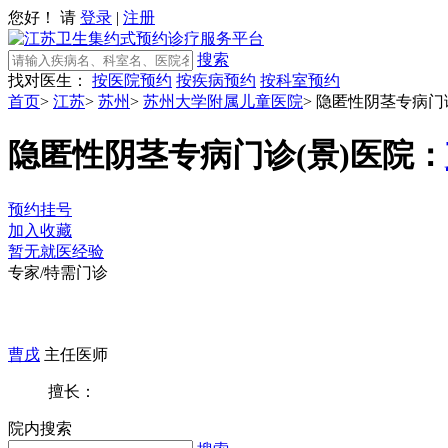
您好！ 请
登录
|
注册
搜索
找对医生：
按医院预约
按疾病预约
按科室预约
首页
>
江苏
>
苏州
>
苏州大学附属儿童医院
>
隐匿性阴茎专病门诊
隐匿性阴茎专病门诊(景)
医院：
预约挂号
加入收藏
暂无就医经验
专家/特需门诊
曹戌
主任医师
擅长：
院内搜索