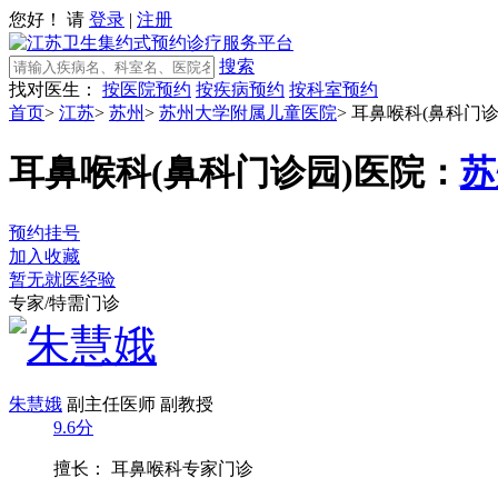
您好！ 请
登录
|
注册
搜索
找对医生：
按医院预约
按疾病预约
按科室预约
首页
>
江苏
>
苏州
>
苏州大学附属儿童医院
>
耳鼻喉科(鼻科门诊
耳鼻喉科(鼻科门诊园)
医院：
苏
预约挂号
加入收藏
暂无就医经验
专家/特需门诊
朱慧娥
副主任医师 副教授
9.6分
擅长： 耳鼻喉科专家门诊