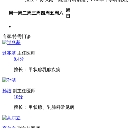
周
周一
周二
周三
周四
周五
周六
日
专家/特需门诊
过兆基
主任医师
8.4分
擅长： 甲状腺乳腺疾病
孙洁
副主任医师
10分
擅长： 甲状腺、乳腺科常见病
高尔立
副主任医师