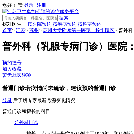
您好！ 请
登录
|
注册
搜索
找对医生：
按医院预约
按疾病预约
按科室预约
首页
>
江苏
>
苏州
>
苏州大学附属第一医院十梓街院区
>
普外科
普外科（乳腺专病门诊）
医院
预约挂号
加入收藏
暂无就医经验
普通门诊
若病情尚未确诊，建议预约普通门诊
登录
后了解专家最新号源变化情况
普通门诊和擅长的科目
普外科门诊
擅长： 苏大附一院普外科创建于1950年，学科创始人