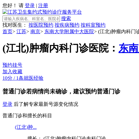
您好！ 请
登录
|
注册
搜索
找对医生：
按医院预约
按疾病预约
按科室预约
首页
>
江苏
>
南京
>
东南大学附属中大医院
>
(江北)肿瘤内科门
(江北)肿瘤内科门诊
医院：
东南
预约挂号
加入收藏
10分
/
1条就医经验
普通门诊
若病情尚未确诊，建议预约普通门诊
登录
后了解专家最新号源变化情况
普通门诊和擅长的科目
(江北)肿...
擅长： (江北)肿瘤内科门诊专科门诊