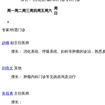
周
周一
周二
周三
周四
周五
周六
日
专家/特需门诊
赵峰
副主任医师
擅长： 消化系统、呼吸系统、妇科等肿瘤的诊治，熟悉多种
刘燕文
其他
擅长： 肿瘤内科门诊常见病咨询及治疗
朱筱勇
主任医师
擅长：