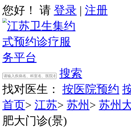
您好！ 请
登录
|
注册
搜索
找对医生：
按医院预约
首页
>
江苏
>
苏州
>
苏州
肥大门诊(景)