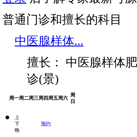
普通门诊和擅长的科目
中医腺样体...
擅长： 中医腺样体肥
诊(景)
周
周一
周二
周三
周四
周五
周六
日
上
下
预约
晚