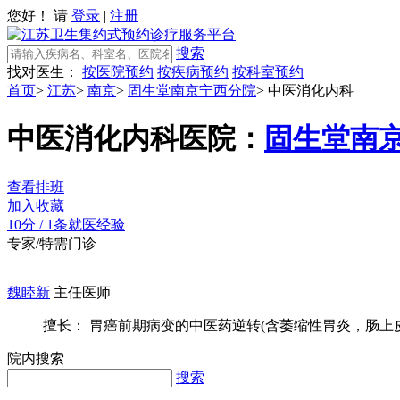
您好！ 请
登录
|
注册
搜索
找对医生：
按医院预约
按疾病预约
按科室预约
首页
>
江苏
>
南京
>
固生堂南京宁西分院
>
中医消化内科
中医消化内科
医院：
固生堂南
查看排班
加入收藏
10分
/
1条就医经验
专家/特需门诊
魏睦新
主任医师
擅长： 胃癌前期病变的中医药逆转(含萎缩性胃炎，肠上皮化
院内搜索
搜索