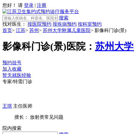
您好！ 请
登录
|
注册
搜索
找对医生：
按医院预约
按疾病预约
按科室预约
首页
>
江苏
>
苏州
>
苏州大学附属儿童医院
>
影像科门诊(景)
影像科门诊(景)
医院：
苏州大学
预约挂号
加入收藏
暂无就医经验
专家/特需门诊
王琪
主任医师
擅长： 放射类常见问题
院内搜索